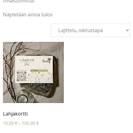
Ilmaistoimitus
Ajankohtaista
Näytetään ainoa tulos
0 tuotetta
0,00 €
Lahjakortti
Hintaluokka:
10,00
€
–
100,00
€
10,00 €