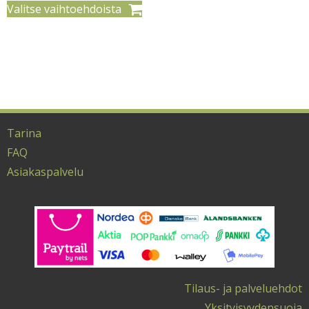
Valitse vaihtoehdoista
-
100,00 €
Tällä
tuotteella
on
useampi
muunnelma.
Tarina
Voit
FAQ
tehdä
Asiakaspalvelu
valinnat
tuotteen
sivulla.
Tilaus- ja palveluehdot
Yksityisyydensuoja