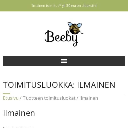
Ilmainen toimitus
* yli 50 euron tilauksiin!
ETUSIVU
TOIMITUSLUOKKA:
ILMAINEN
Korvakorut
Etusivu
/ Tuotteen toimitusluokat / Ilmainen
Vauvatuotteet
Ilmainen
Avaimenperät