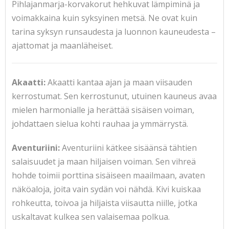
Pihlajanmarja-korvakorut hehkuvat lämpiminä ja
voimakkaina kuin syksyinen metsä. Ne ovat kuin
tarina syksyn runsaudesta ja luonnon kauneudesta –
ajattomat ja maanläheiset.
Akaatti:
Akaatti kantaa ajan ja maan viisauden
kerrostumat. Sen kerrostunut, utuinen kauneus avaa
mielen harmonialle ja herättää sisäisen voiman,
johdattaen sielua kohti rauhaa ja ymmärrystä.
Aventuriini:
Aventuriini kätkee sisäänsä tähtien
salaisuudet ja maan hiljaisen voiman. Sen vihreä
hohde toimii porttina sisäiseen maailmaan, avaten
näköaloja, joita vain sydän voi nähdä. Kivi kuiskaa
rohkeutta, toivoa ja hiljaista viisautta niille, jotka
uskaltavat kulkea sen valaisemaa polkua.