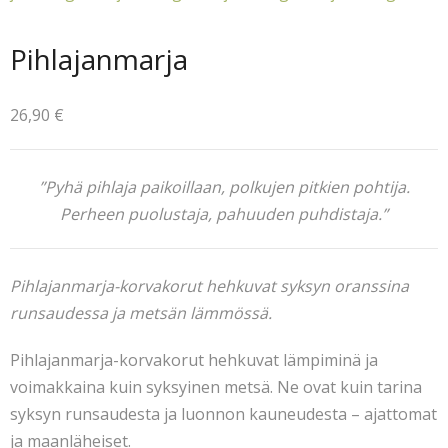
Ajankohtaista
Pihlajanmarja
0 tuotetta
0,00 €
26,90
€
”Pyhä pihlaja paikoillaan, polkujen pitkien pohtija.
Perheen puolustaja, pahuuden puhdistaja.”
Pihlajanmarja-korvakorut hehkuvat syksyn oranssina
runsaudessa ja metsän lämmössä.
Pihlajanmarja-korvakorut hehkuvat lämpiminä ja
voimakkaina kuin syksyinen metsä. Ne ovat kuin tarina
syksyn runsaudesta ja luonnon kauneudesta – ajattomat
ja maanläheiset.