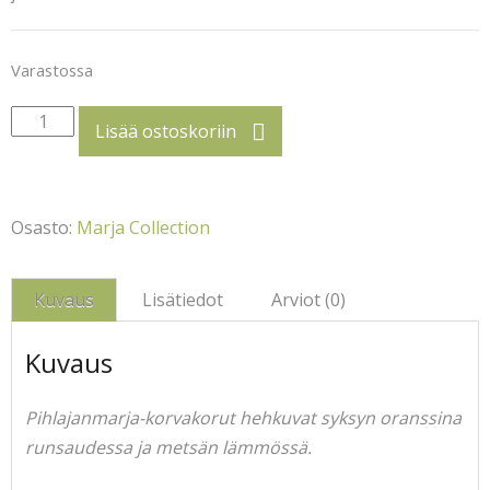
Varastossa
Pihlajanmarja
Lisää ostoskoriin
määrä
Osasto:
Marja Collection
Kuvaus
Lisätiedot
Arviot (0)
Kuvaus
Pihlajanmarja-korvakorut hehkuvat syksyn oranssina
runsaudessa ja metsän lämmössä.