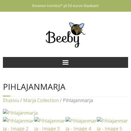
Ilmainen toimitus
* yli 50 euron tilauksiin!
ETUSIVU
PIHLAJANMARJA
Korvakorut
Etusivu
/
Marja Collection
/ Pihlajanmarja
Vauvatuotteet
Avaimenperät