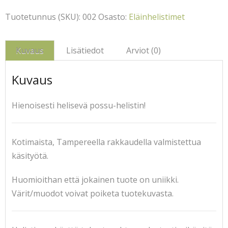
Tuotetunnus (SKU):
002
Osasto:
Eläinhelistimet
Kuvaus
Lisätiedot
Arviot (0)
Kuvaus
Hienoisesti helisevä possu-helistin!
Kotimaista, Tampereella rakkaudella valmistettua
käsityötä.
Huomioithan että jokainen tuote on uniikki.
Värit/muodot voivat poiketa tuotekuvasta.