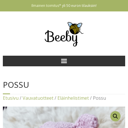
Ilmainen toimitus
* yli 50 euron tilauksiin!
ETUSIVU
POSSU
Korvakorut
Etusivu
/
Vauvatuotteet
/
Eläinhelistimet
/ Possu
Vauvatuotteet
Avaimenperät