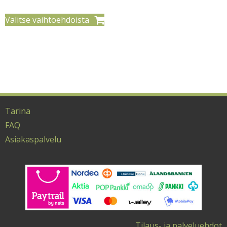
Valitse vaihtoehdoista
Tällä
tuotteella
on
useampi
muunnelma.
Tarina
Voit
FAQ
tehdä
Asiakaspalvelu
valinnat
tuotteen
sivulla.
Tilaus- ja palveluehdot