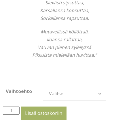
Sievästi sipsuttaa,
Kärsällänsä kopsuttaa,
Sorkallansa rapsuttaa.
Mutavellissä köllöttää,
Iloansa rallattaa,
Vauvan pienen syleilyssä
Pikkuista mielellään huvittaa.”
Vaihtoehto
Possu
Lisää ostoskoriin
määrä